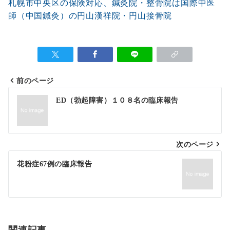
札幌市中央区の保険対応、鍼灸院・整骨院は国際中医
師（中国鍼灸）の円山漢祥院・円山接骨院
前のページ
投
ED（勃起障害）１０８名の臨床報告
稿
ナ
次のページ
ビ
ゲ
花粉症67例の臨床報告
ー
シ
ョ
関連記事