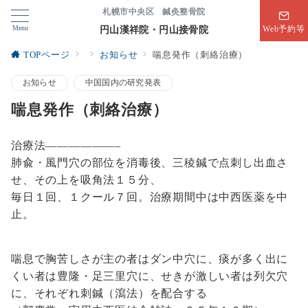
札幌市中央区 鍼灸整骨院
Menu
円山漢祥院・円山接骨院
Web予約等
TOPページ
お知らせ
喘息発作（刺絡治療）
お知らせ
中国国内の研究発表
喘息発作（刺絡治療）
治療法——————–
肺兪・風門穴の部位を消毒後、三稜鍼で点刺し出血さ
せ、その上を吸角法１５分、
毎日１回、１クール７回。治療期間中は中西医薬を中
止。
喘息で胸苦しさが主の者はダン中穴に、痰が多く出に
くい者は豊隆・足三里穴に、せきが激しい者は列欠穴
に、それぞれ刺鍼（瀉法）を配合する