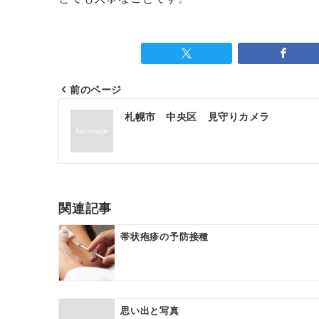
前のページ
投
札幌市 中央区 見守りカメラ
稿
ナ
ビ
ゲ
関連記事
ー
帯状疱疹の予防接種
シ
ョ
ン
思い出と写真