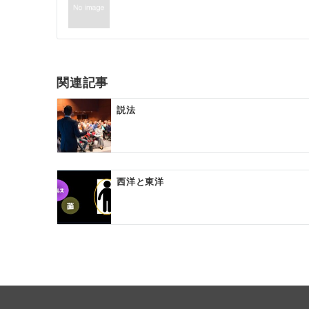
稿
ナ
ビ
ゲ
関連記事
ー
説法
シ
ョ
ン
西洋と東洋