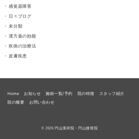
感覚器障害
日々ブログ
未分類
漢方薬の効能
疾病の治療法
皮膚疾患
Home
お知らせ
施術一覧/予約
院の特徴
スタッフ紹介
院の概要
お問い合わせ
© 2026
円山漢祥院・円山接骨院