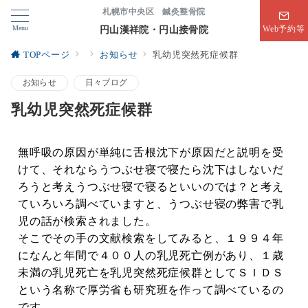
札幌市中央区 鍼灸整骨院
Menu
円山漢祥院・円山接骨院
Web予約等
TOPページ
お知らせ
乳幼児突然死症候群
お知らせ
日々ブログ
乳幼児突然死症候群
無呼吸の原因が単純に舌根沈下が原因だと説明を受
けて、それならうつぶせ寝で寝たら沈下はしないだ
ろうと考えうつぶせ寝で寝るといいのでは？と考え
ていろいろ調べていますと、うつぶせ寝の弊害で乳
児の話が検索されました。
そこでその手の文献検索をしてみると、１９９４年
になんと年間で４００人の乳児死亡例があり、１歳
未満の乳児死亡を乳児突然死症候群としてＳＩＤＳ
という名称で厚労省も研究班を作って調べているの
です。