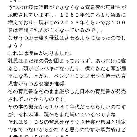
うつぶせ寝は呼吸ができなくなる窒息死の可能性が
示唆されていますし、１９８０年代ころより急激に
増えており、現在この２０２３年くらいでお１００
名は年間で乳児が亡くなっているのです。
なぜうつぶせ寝を母親はさせるようになったのでし
ょう？
これには理由がありました。
乳児はまだ頭の骨が固まっておらず、あおむけに寝
ると、頭がゼッペキになったり、横向きだと頭が扁
平になることから、ベンジャミンスポック博士の育
児書がうつぶせ寝を推奨。
その育児書をそのまま継承した日本の育児書が発売
されていたからなのです。
その本の発売から１９８０年代だったらしいのです
が、それ以降、現在もまだ続いているのですね。
それはＳＩＤＳの窒息死がうつぶせ寝が原因と特定
できていないからかな？と思うのですが厚労省はど